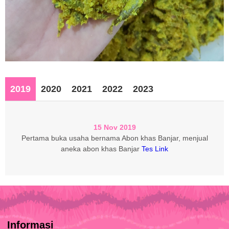
2019
2020
2021
2022
2023
15 Nov 2019
Pertama buka usaha bernama Abon khas Banjar, menjual
aneka abon khas Banjar
Tes Link
Informasi